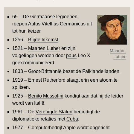
69 – De Germaanse legioenen
roepen Aulus Vitellius Germanicus uit
tot hun keizer
1356 –
Blijde Inkomst
1521 –
Maarten Luther
en zijn
Maarten
volgelingen worden door
paus
Leo X
Luther
geëxcommuniceerd
1833 – Groot-Brittannië bezet de Falklandeilanden.
1919 – Ernest Rutherford slaagt erin een atoom te
splitsen.
1925 –
Benito Mussolini
kondigt aan dat hij de leider
wordt van Italië.
1961 – De
Verenigde Staten
beëindigt de
diplomatieke relaties met
Cuba
.
1977 – Computerbedrijf Apple wordt opgericht