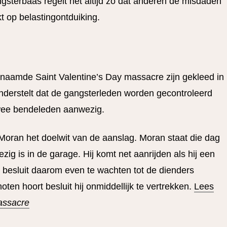
angsterbaas regelt het altijd zo dat anderen de misdaden
t op belastingontduiking.
aamde Saint Valentine’s Day massacre zijn gekleed in
nderstelt dat de gangsterleden worden gecontroleerd
 twee bendeleden aanwezig.
 Moran het doelwit van de aanslag. Moran staat die dag
ezig is in de garage. Hij komt net aanrijden als hij een
n besluit daarom even te wachten tot de dienders
en hoort besluit hij onmiddellijk te vertrekken.
Lees
assacre