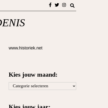
DENIS
www.historiek.net
Kies jouw maand:
Kies
jouw
maand:
Kies jouw jaar: