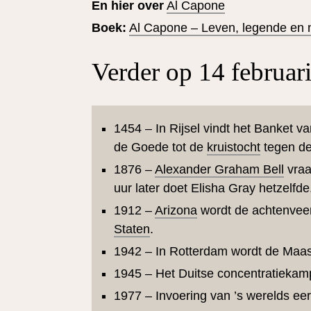
En hier over
Al Capone
Boek:
Al Capone – Leven, legende en 
Verder op 14 februari
1454 – In Rijsel vindt het Banket v
de Goede tot de
kruistocht
tegen d
1876 –
Alexander Graham Bell
vraa
uur later doet Elisha Gray hetzelfde
1912 –
Arizona
wordt de achtenveer
Staten
.
1942 – In Rotterdam wordt de Maa
1945 – Het Duitse concentratiekam
1977 – Invoering van ’s werelds eer