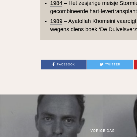
1984
– Het zesjarige meisje Stormi
gecombineerde hart-levertransplant
1989
– Ayatollah Khomeini vaardigt 
wegens diens boek ‘De Duivelsverz
FACEBOOK
TWITTER
VORIGE DAG