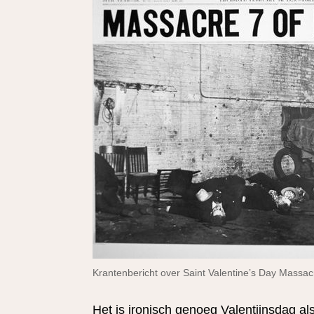
Krantenbericht over Saint Valentine’s Day Massac
H
et is ironisch genoeg
Valentijnsdag
als