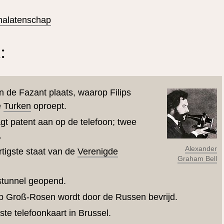
nalatenschap
:
an de Fazant plaats, waarop Filips
e
Turken
oproept.
gt patent aan op de telefoon; twee
.
Alexander
tigste staat van de
Verenigde
Graham Bell
stunnel geopend.
p Groß-Rosen wordt door de Russen bevrijd.
ste telefoonkaart in Brussel.