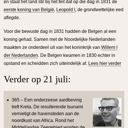
en staat het land stil bij het feit dat op die dag in 1831 de
eerste koning van België
,
Leopold I
, de grondwettelijke eed
aflegde.
Voor die bewuste dag in 1831 hadden de Belgen al een
koning gehad. Samen met de Noordelijke Nederlanden
maakten ze onderdeel uit van het koninkrijk van
Willem I
der Nederlanden
. De Belgen kwamen in 1830 echter in
opstand en scheidden zich uiteindelijk af.
Lees hier verder
Verder op 21 juli:
365 – Een onderzeese aardbeving
treft Kreta. De resulterende tsunami
vernietigt de havensteden aan de
noordkust van Africa. Rond het
Middellandse Zeegebied worden de