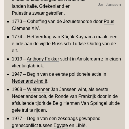
Jan Janssen
landen Italië, Griekenland en
Palestina zwaar getroffen.
1773 – Opheffing van de Jezuïetenorde door
Paus
Clemens XIV.
1774 – Het Verdrag van Küçük Kaynarca maakt een
einde aan de vijfde Russisch-Turkse Oorlog van de
elf.
1919 –
Anthony Fokker
sticht in Amsterdam zijn eigen
vliegtuigfabriek.
1947 – Begin van de eerste politionele actie in
Nederlands-Indië
.
1968 –
Wielrenner
Jan Janssen wint, als eerste
Nederlander ooit, de
Ronde van Frankrijk
door in de
afsluitende tijdrit de Belg Herman Van Springel uit de
gele trui te rijden.
1977 – Begin van een zesdaags gewapend
grensconflict tussen
Egypte
en Libië.