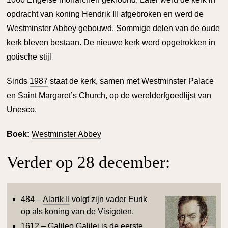
opdracht van koning Hendrik III afgebroken en werd de
Westminster Abbey gebouwd. Sommige delen van de oude
kerk bleven bestaan. De nieuwe kerk werd opgetrokken in
gotische stijl
Sinds
1987
staat de kerk, samen met Westminster Palace
en Saint Margaret’s Church, op de werelderfgoedlijst van
Unesco.
Boek:
Westminster Abbey
Verder op 28 december:
484 –
Alarik II
volgt zijn vader Eurik
op als koning van de Visigoten.
1612 –
Galileo Galilei
is de eerste