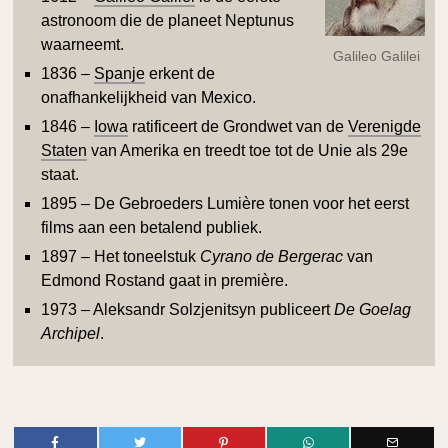
astronoom die de planeet Neptunus
waarneemt.
Galileo Galilei
1836 –
Spanje
erkent de
onafhankelijkheid van Mexico.
1846 –
Iowa
ratificeert de Grondwet van de
Verenigde
Staten
van Amerika en treedt toe tot de Unie als 29e
staat.
1895 – De Gebroeders Lumière tonen voor het eerst
films aan een betalend publiek.
1897 – Het toneelstuk
Cyrano de Bergerac
van
Edmond Rostand gaat in première.
1973 – Aleksandr Solzjenitsyn publiceert
De Goelag
Archipel
.