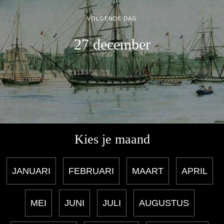
VOLGENDE DAG
27 december
Kies je maand
JANUARI
FEBRUARI
MAART
APRIL
MEI
JUNI
JULI
AUGUSTUS