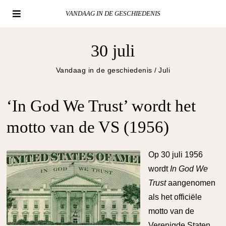
VANDAAG IN DE GESCHIEDENIS
30 juli
Vandaag in de geschiedenis
/
Juli
‘In God We Trust’ wordt het
motto van de VS (1956)
O
p 30 juli 1956
wordt
In God We
Trust
aangenomen
als het officiële
motto van de
Verenigde Staten
.