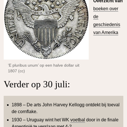
Overzicht van
boeken over
de
geschiedenis
van Amerika
‘E pluribus unum’ op een halve dollar uit
1807 (cc)
Verder op 30 juli:
1898 – De arts John Harvey Kellogg ontdekt bij toeval
de cornflake.
1930 – Uruguay wint het WK
voetbal
door in de finale
Argentinië te verslaan met 4-2.