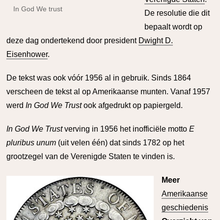
In God We trust
De resolutie die dit
bepaalt wordt op
deze dag ondertekend door president
Dwight D.
Eisenhower
.
De tekst was ook vóór 1956 al in gebruik. Sinds 1864
verscheen de tekst al op Amerikaanse munten. Vanaf 1957
werd
In God We Trust
ook afgedrukt op papiergeld.
In God We Trust
verving in 1956 het inofficiële motto
E
pluribus unum
(uit velen één) dat sinds 1782 op het
grootzegel van de Verenigde Staten te vinden is.
Meer
Amerikaanse
geschiedenis