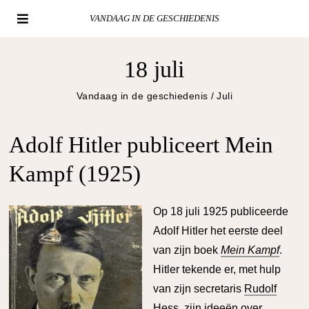
VANDAAG IN DE GESCHIEDENIS
18 juli
Vandaag in de geschiedenis
/
Juli
Adolf Hitler publiceert Mein
Kampf (1925)
O
p 18 juli 1925 publiceerde
Adolf Hitler het eerste deel
van zijn boek
Mein Kampf
.
Hitler tekende er, met hulp
van zijn secretaris
Rudolf
Hess
, zijn ideeën over